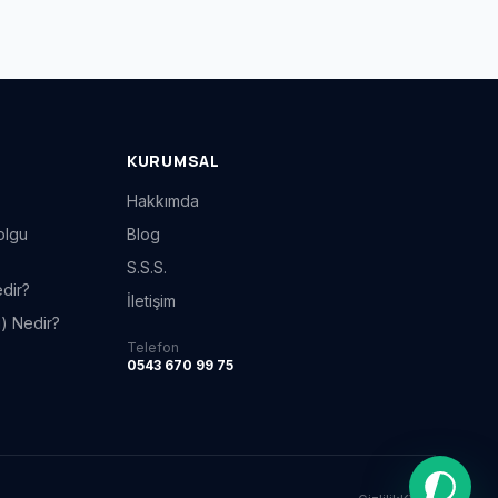
KURUMSAL
Hakkımda
olgu
Blog
S.S.S.
edir?
İletişim
ğı) Nedir?
Telefon
0543 670 99 75