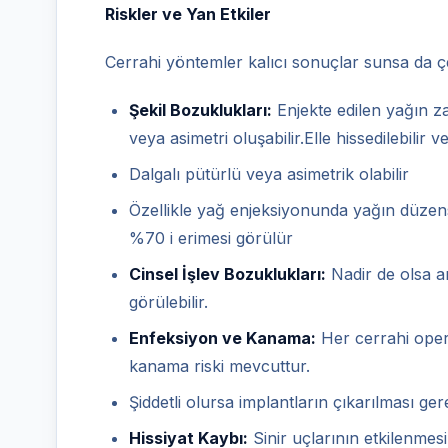
Riskler ve Yan Etkiler
Cerrahi yöntemler kalıcı sonuçlar sunsa da çeşi
Şekil Bozuklukları:
Enjekte edilen yağın 
veya asimetri oluşabilir.Elle hissedilebilir ve
Dalgalı pütürlü veya asimetrik olabilir
Özellikle yağ enjeksiyonunda yağın düzens
%70 i erimesi görülür
Cinsel İşlev Bozuklukları:
Nadir de olsa am
görülebilir.
Enfeksiyon ve Kanama:
Her cerrahi oper
kanama riski mevcuttur.
Şiddetli olursa implantların çıkarılması ger
Hissiyat Kaybı:
Sinir uçlarının etkilenmes