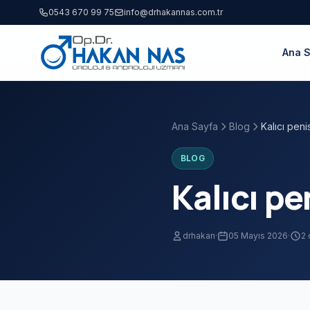
0543 670 99 75
info@drhakannas.com.tr
Ana 
Ana Sayfa
Blog
Kalıcı penis
BLOG
Kalıcı pe
drhakan
·
05 Mayıs 2026
·
2 